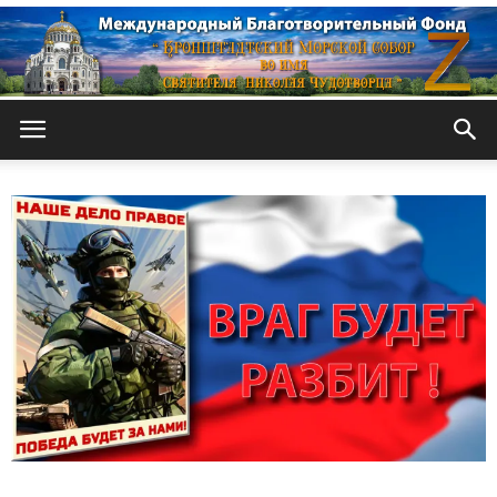
Кронштадтский
Морской
собор