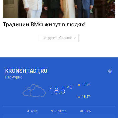
Традиции ВМФ живут в людях!
Загрузить больше
KRONSHTADT,RU
Пасмурно
°
18.5
°
C
18.5
°
18.5
63%
5.9kmh
94%