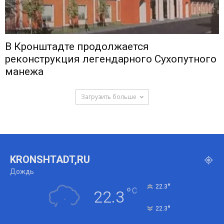
В Кронштадте продолжается
реконструкция легендарного Сухопутного
манежа
Загрузить больше
KRONSHTADT,RU
Дождь
°
22.3
°
C
22.3
°
22.3