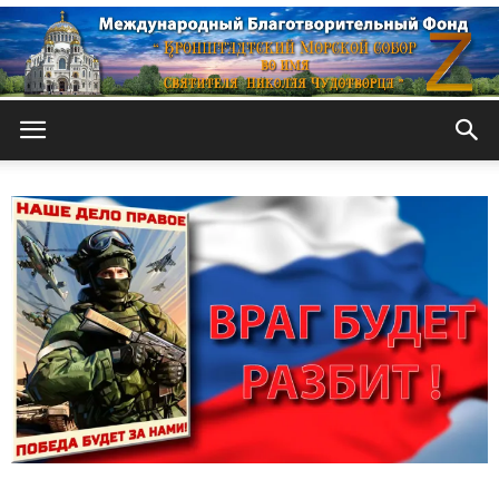
Кронштадтский
Морской
собор