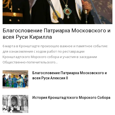
Благословение Патриарха Московского и
всея Руси Кирилла
6 марта в Кронштадте произошло важное и памятное событие:
для ознакомления с ходом работ по реставрации
Кронштадтского Морского собора и участия в заседании
Общественно-попечительского...
Благословение Патриарха Московского и
всея Руси Алексия II
История Кронштадтского Морского Собора