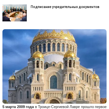
Подписание учредительных документов
ВНЕСТИ ПОЖЕРТВОВАНИЕ
Общественно-попечительский совет Кронштадтского
Морского собора, Фонд «Кронштадтский Морской собор»
выражают искреннюю благодарность и глубокую
признатекльность всем участникам восстановления
духовной святыни флота России!
ВНЕСТИ ПОЖЕРТВОВАНИЕ
5 марта 2009 года
в Троице-Сергиевой Лавре прошло первое