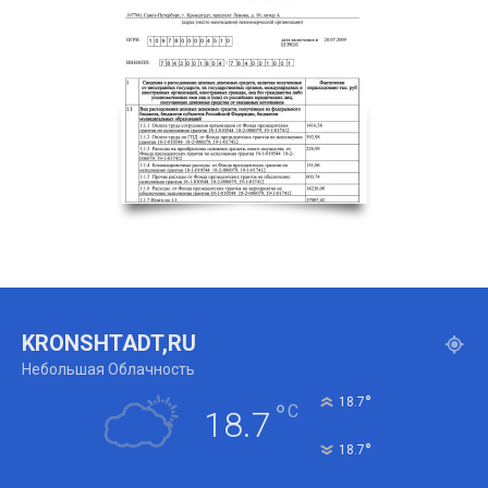
KRONSHTADT,RU
Небольшая Облачность
°
18.7
°
C
18.7
°
18.7