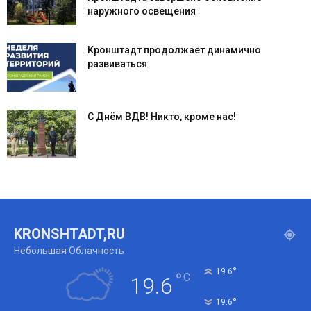
наружного освещения
Кронштадт продолжает динамично
развиваться
С Днём ВДВ! Никто, кроме нас!
KRONSHTADT,RU
Небольшая Облачность
°
19.6
°
C
19.6
°
19.6