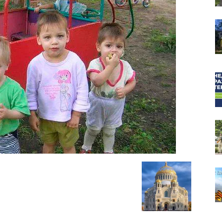
собор