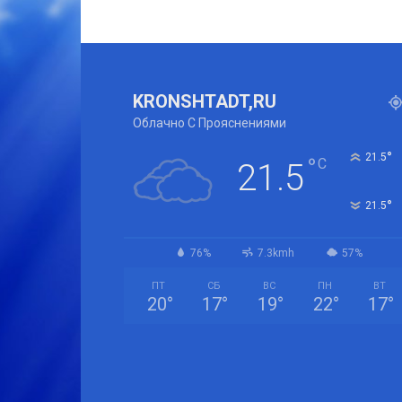
KRONSHTADT,RU
Облачно С Прояснениями
°
21.5
°
C
21.5
°
21.5
76%
7.3kmh
57%
ПТ
СБ
ВС
ПН
ВТ
20
°
17
°
19
°
22
°
17
°