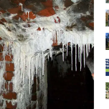
собор