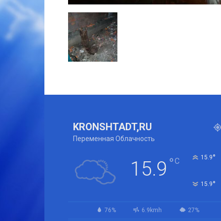
KRONSHTADT,RU
Переменная Облачность
°
15.9
°
C
15.9
°
15.9
76%
6.9kmh
27%