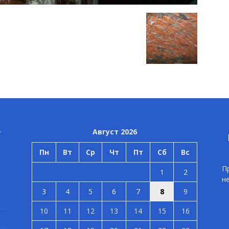
Август 2026
Пн
Вт
Ср
Чт
Пт
Сб
Вс
П
1
2
н
3
4
5
6
7
8
9
10
11
12
13
14
15
16