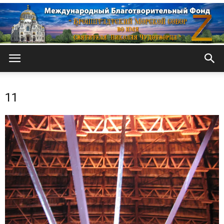
Кронштадтский
11
Морской
собор