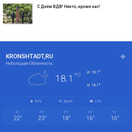
С Днём ВДВ! Никто, кроме нас!
KRONSHTADT,RU
Небольшая Облачность
°
18.1
°
C
18.1
°
18.1
80%
8kmh
13%
ВС
ПН
ВТ
СР
ЧТ
22
°
23
°
18
°
16
°
16
°