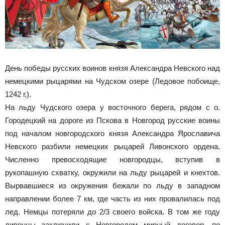
День победы русских воинов князя Александра Невского над
немецкими рыцарями на Чудском озере (Ледовое побоище,
1242 г.).
На льду Чудского озера у восточного берега, рядом с о.
Городецкий на дороге из Пскова в Новгород русские воины
под началом новгородского князя Александра Ярославича
Невского разбили немецких рыцарей Ливонского ордена.
Численно превосходящие новгородцы, вступив в
рукопашную схватку, окружили на льду рыцарей и кнехтов.
Вырвавшиеся из окружения бежали по льду в западном
направлении более 7 км, где часть из них провалилась под
лед. Немцы потеряли до 2/3 своего войска. В том же году
ливонцы заключили с Новгородом мирный договор, по