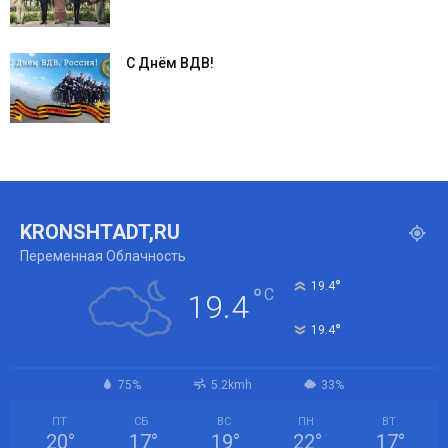
С Днём ВДВ!
KRONSHTADT,RU
Переменная Облачность
°
19.4
°
C
19.4
°
19.4
75%
5.2kmh
33%
ПТ
СБ
ВС
ПН
ВТ
20
°
17
°
19
°
22
°
17
°