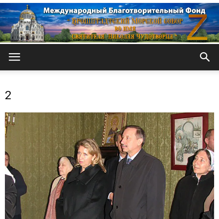
Кронштадтский
2
Морской
собор