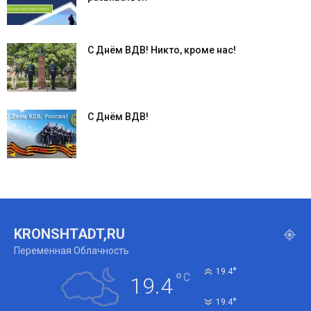
С Днём ВДВ! Никто, кроме нас!
С Днём ВДВ!
KRONSHTADT,RU
Переменная Облачность
°
19.4
°
C
19.4
°
19.4