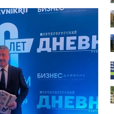
собор