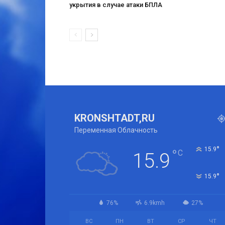
укрытия в случае атаки БПЛА
KRONSHTADT,RU
Переменная Облачность
°
15.9
°
C
15.9
°
15.9
76%
6.9kmh
27%
ВС
ПН
ВТ
СР
ЧТ