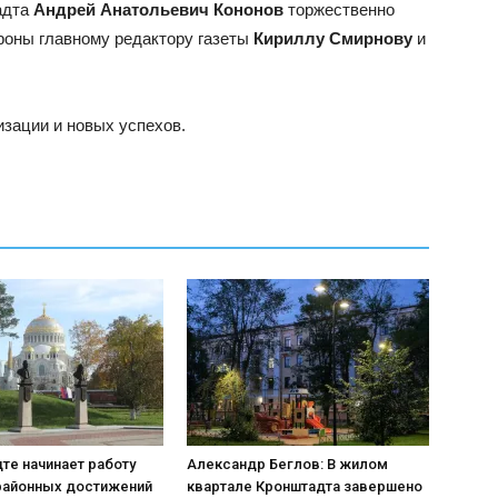
адта
Андрей Анатольевич Кононов
торжественно
роны главному редактору газеты
Кириллу Смирнову
и
зации и новых успехов.
!
те начинает работу
Александр Беглов: В жилом
районных достижений
квартале Кронштадта завершено