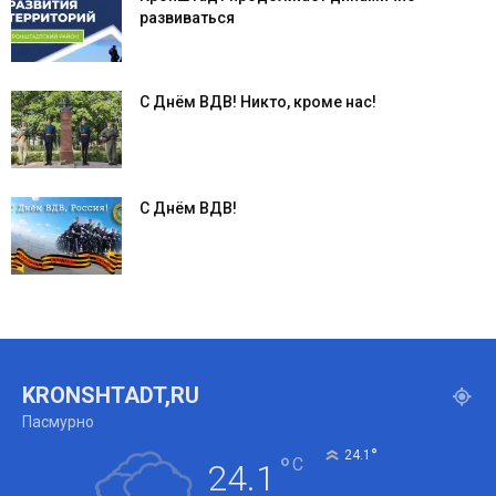
развиваться
С Днём ВДВ! Никто, кроме нас!
С Днём ВДВ!
KRONSHTADT,RU
Пасмурно
°
24.1
°
C
24.1