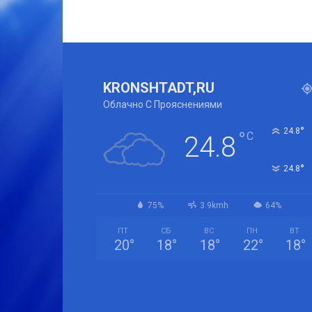
KRONSHTADT,RU
Облачно С Прояснениями
°
24.8
°
C
24.8
°
24.8
75%
3.9kmh
64%
ПТ
СБ
ВС
ПН
ВТ
20
°
18
°
18
°
22
°
18
°