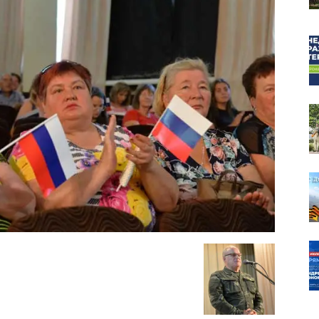
собор