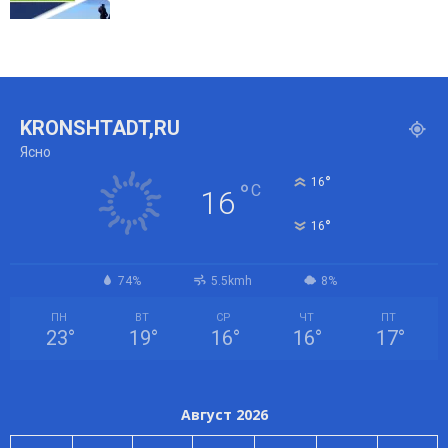
KRONSHTADT,RU
Ясно
°
16
°
C
16
°
16
74%
5.5kmh
8%
ПН
ВТ
СР
ЧТ
ПТ
23
°
19
°
16
°
16
°
17
°
Август 2026