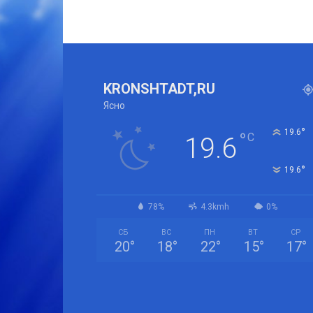
KRONSHTADT,RU
Ясно
°
19.6
°
C
19.6
°
19.6
78%
4.3kmh
0%
СБ
ВС
ПН
ВТ
СР
20
°
18
°
22
°
15
°
17
°