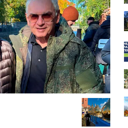
собор