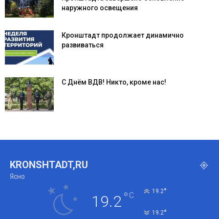
наружного освещения
Кронштадт продолжает динамично
развиваться
С Днём ВДВ! Никто, кроме нас!
KRONSHTADT,RU
Ясно
°
19.2
°
C
19.2
°
19.2