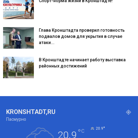
Спорт-норма жизни в Кронштадте!
Глава Кронштадта проверил готовность
подвалов домов для укрытия в случае
атаки...
В Кронштадте начинает работу выставка
районных достижений
KRONSHTADT,RU
Пасмурно
°
20.9
°
C
20.9