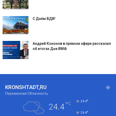
С Днём ВДВ!
Андрей Кононов в прямом эфире рассказал
об итогах Дня ВМФ
KRONSHTADT,RU
Переменная Облачность
°
24.4
°
C
24.4
°
24.4