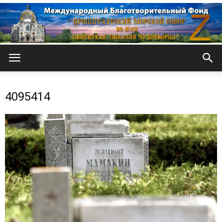
Кронштадтский
4095414
Морской
собор