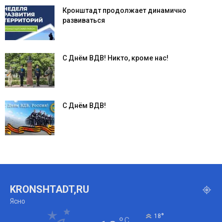
Кронштадт продолжает динамично
развиваться
С Днём ВДВ! Никто, кроме нас!
С Днём ВДВ!
KRONSHTADT,RU
Ясно
°
18
C