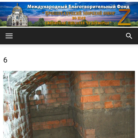
Кронштадтский
6
Морской
собор