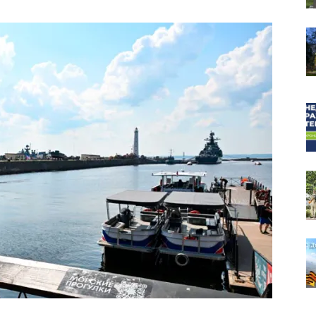
собор