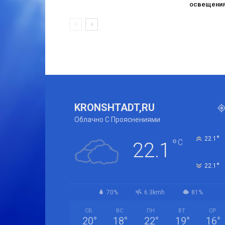
освещени
KRONSHTADT,RU
Облачно С Прояснениями
°
22.1
°
C
22.1
°
22.1
70%
6.3kmh
81%
СБ
ВС
ПН
ВТ
СР
20
°
18
°
22
°
19
°
16
°