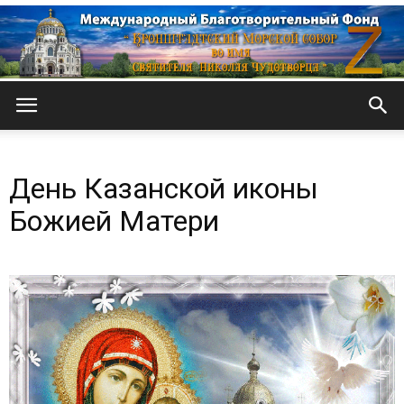
Кронштадтский
День Казанской иконы
Морской
Божией Матери
собор