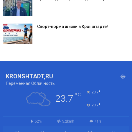
Спорт-норма жизни в Кронштадте!
KRONSHTADT,RU
Переменная Облачность
°
23.7
°
C
23.7
°
23.7
52%
5.2kmh
41%