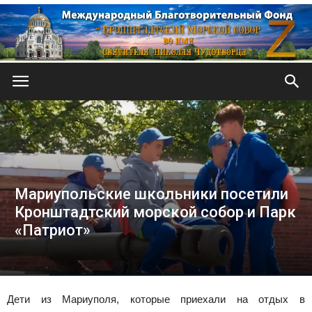
Кронштадтский
Морской
Мариупольские школьники посетили
Кронштадтский морской собор и Парк
собор
«Патриот»
Дети из Мариуполя, которые приехали на отдых в