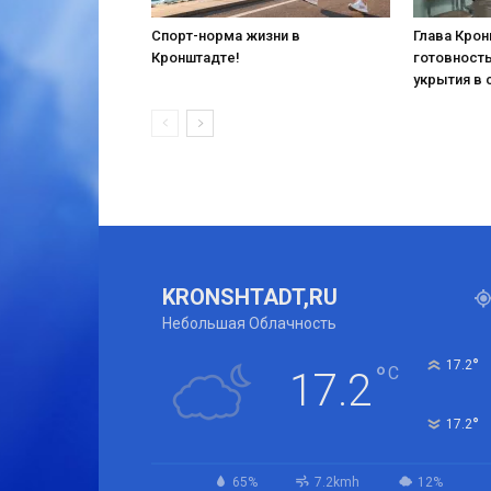
Спорт-норма жизни в
Глава Кро
Кронштадте!
готовност
укрытия в 
KRONSHTADT,RU
Небольшая Облачность
°
17.2
°
C
17.2
°
17.2
65%
7.2kmh
12%