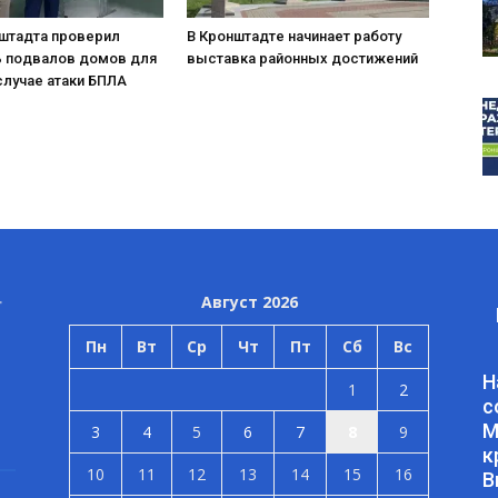
нштадта проверил
В Кронштадте начинает работу
ь подвалов домов для
выставка районных достижений
случае атаки БПЛА
Август 2026
Пн
Вт
Ср
Чт
Пт
Сб
Вс
Н
1
2
с
М
3
4
5
6
7
8
9
к
10
11
12
13
14
15
16
В