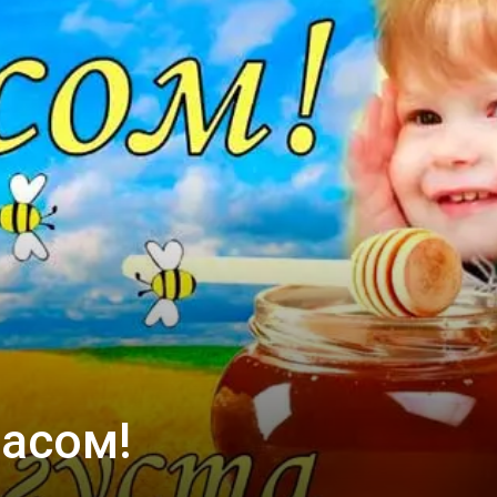
собор
асом!