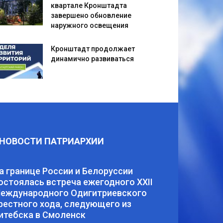
квартале Кронштадта
завершено обновление
наружного освещения
Кронштадт продолжает
динамично развиваться
НОВОСТИ ПАТРИАРХИИ
а границе России и Белоруссии
остоялась встреча ежегодного XXII
еждународного Одигитриевского
рестного хода, следующего из
итебска в Смоленск