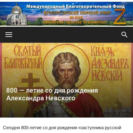
Кронштадтский
Морской
800 — летие со дня рождения
собор
Александра Невского
Сегодня 800-летие со дня рождения «заступника русской