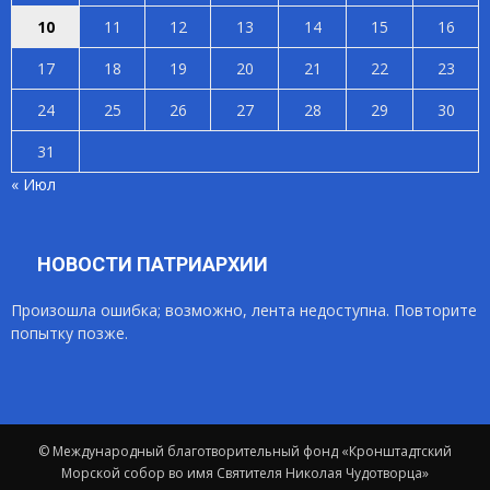
10
11
12
13
14
15
16
17
18
19
20
21
22
23
24
25
26
27
28
29
30
31
« Июл
НОВОСТИ ПАТРИАРХИИ
Произошла ошибка; возможно, лента недоступна. Повторите
попытку позже.
© Международный благотворительный фонд «Кронштадтский
Морской собор во имя Святителя Николая Чудотворца»