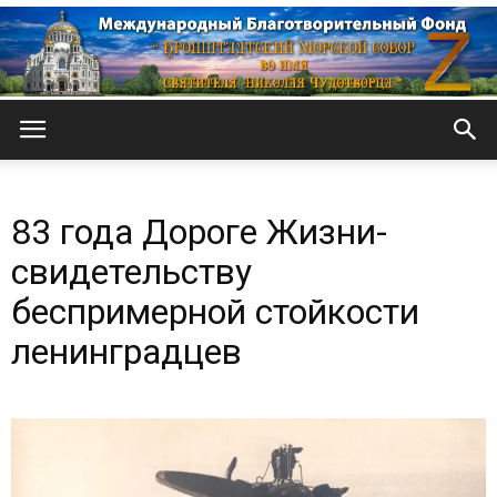
Кронштадтский
83 года Дороге Жизни-
Морской
свидетельству
беспримерной стойкости
ленинградцев
собор