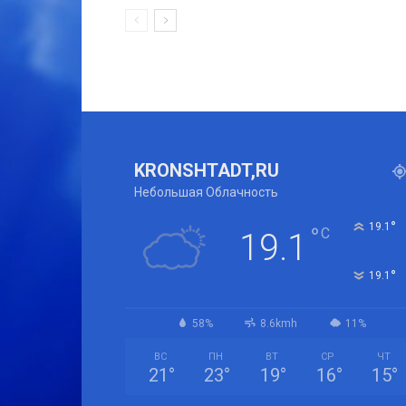
KRONSHTADT,RU
Небольшая Облачность
°
19.1
°
C
19.1
°
19.1
58%
8.6kmh
11%
ВС
ПН
ВТ
СР
ЧТ
21
°
23
°
19
°
16
°
15
°