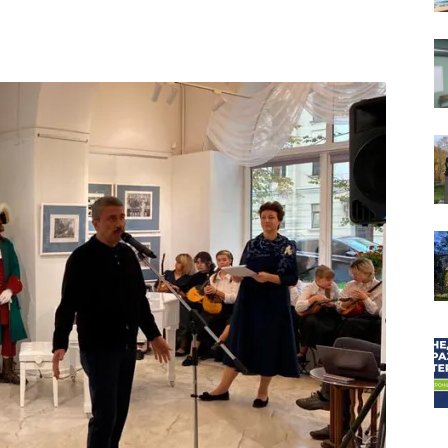
собор