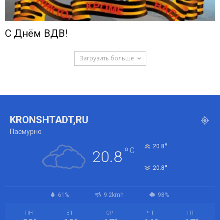
С Днём ВДВ!
Загрузить больше
KRONSHTADT,RU
Пасмурно
°
20.8
°
C
20.8
°
20.8
61%
9.2kmh
98%
ПН
ВТ
СР
ЧТ
ПТ