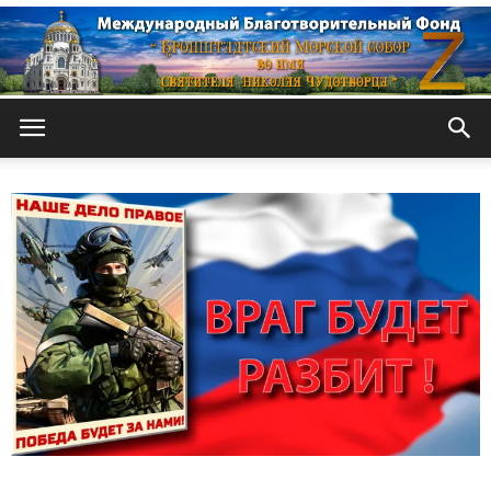
Кронштадтский
Морской
собор