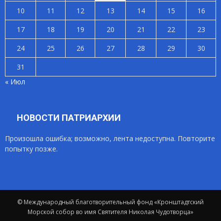
10
11
12
13
14
15
16
17
18
19
20
21
22
23
24
25
26
27
28
29
30
31
« Июл
НОВОСТИ ПАТРИАРХИИ
Произошла ошибка; возможно, лента недоступна. Повторите
попытку позже.
© Международный благотворительный фонд «Кронштадтский
Морской собор во имя Святителя Николая Чудотворца»