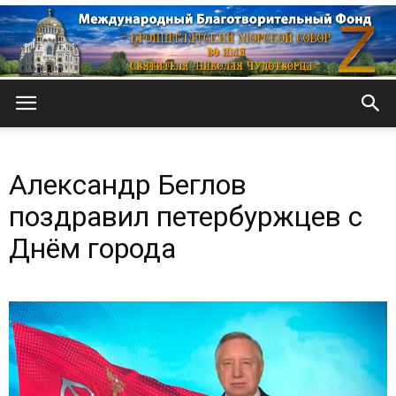
Кронштадтский
Александр Беглов
Морской
поздравил петербуржцев с
Днём города
собор