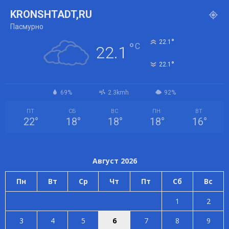
KRONSHTADT,RU
Пасмурно
°
22.1
°
C
22.1
°
22.1
69%
2.3kmh
92%
ПТ
СБ
ВС
ПН
ВТ
22
°
18
°
18
°
18
°
16
°
Август 2026
Пн
Вт
Ср
Чт
Пт
Сб
Вс
1
2
3
4
5
6
7
8
9