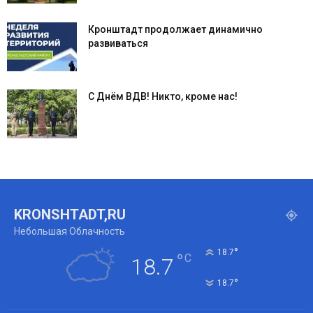
Кронштадт продолжает динамично
развиваться
С Днём ВДВ! Никто, кроме нас!
KRONSHTADT,RU
Небольшая Облачность
°
18.7
°
C
18.7
°
18.7