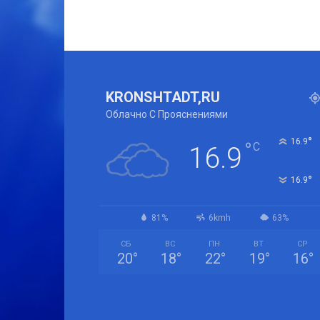
KRONSHTADT,RU
Облачно С Прояснениями
°
16.9
°
C
16.9
°
16.9
81%
6kmh
63%
СБ
ВС
ПН
ВТ
СР
20
°
18
°
22
°
19
°
16
°