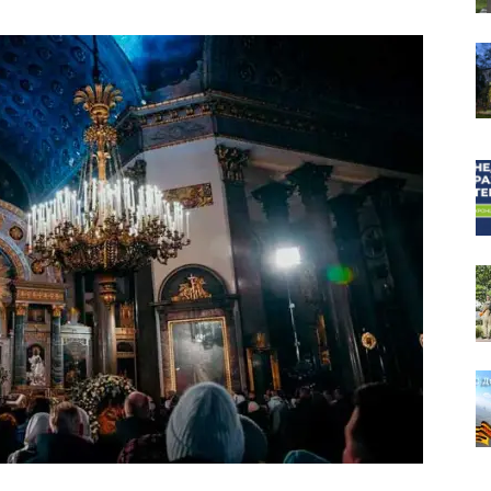
собор