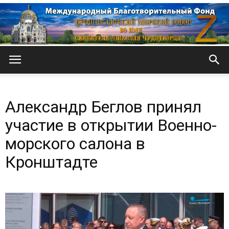
Кронштадтский
Александр Беглов принял
Морской
участие в открытии Военно-
морского салона в
Кронштадте
собор