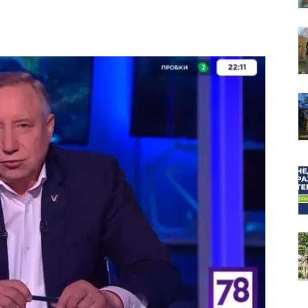
собор