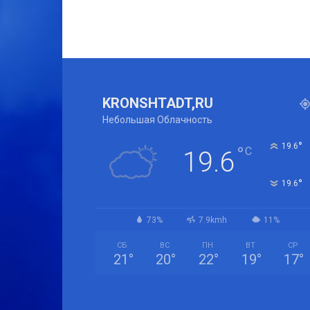
KRONSHTADT,RU
Небольшая Облачность
°
19.6
°
C
19.6
°
19.6
73%
7.9kmh
11%
СБ
ВС
ПН
ВТ
СР
21
°
20
°
22
°
19
°
17
°