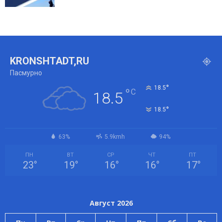
KRONSHTADT,RU
Пасмурно
°
18.5
°
C
18.5
°
18.5
63%
5.9kmh
94%
ПН
ВТ
СР
ЧТ
ПТ
23
°
19
°
16
°
16
°
17
°
Август 2026