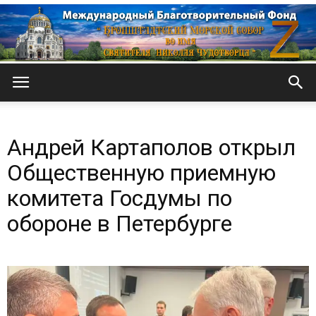
Кронштадтский
Андрей Картаполов открыл
Морской
Общественную приемную
комитета Госдумы по
обороне в Петербурге
собор