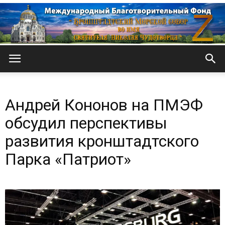
Кронштадтский
Андрей Кононов на ПМЭФ
Морской
обсудил перспективы
развития кронштадтского
Парка «Патриот»
собор