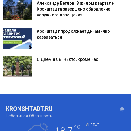
Александр Беглов: В жилом квартале
Кронштадта завершено обновление
наружного освещения
Кронштадт продолжает динамично
развиваться
С Днём ВДВ! Никто, кроме нас!
KRONSHTADT,RU
Небольшая Облачность
°
18.7
°
C
18.7