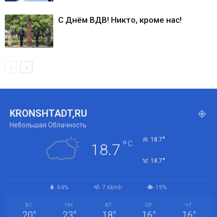
С Днём ВДВ! Никто, кроме нас!
KRONSHTADT,RU
Небольшая Облачность
°
18.7
°
C
18.7
°
18.7
64%
7.6kmh
19%
ВС
ПН
ВТ
СР
ЧТ
20
°
23
°
18
°
16
°
16
°