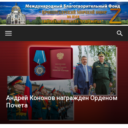
Кронштадтский
Морской
собор
Андрей Кононов награжден Орденом
Почета