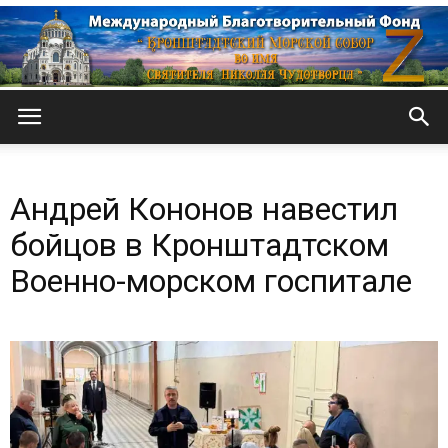
Кронштадтский
Андрей Кононов навестил
Морской
бойцов в Кронштадтском
Военно-морском госпитале
собор