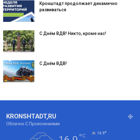
Кронштадт продолжает динамично
развиваться
С Днём ВДВ! Никто, кроме нас!
С Днём ВДВ!
KRONSHTADT,RU
Облачно С Прояснениями
°
16.9
°
C
16.9