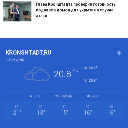
Глава Кронштадта проверил готовность
подвалов домов для укрытия в случае
атаки...
KRONSHTADT,RU
Пасмурно
°
20.8
°
C
20.8
°
20.8
63%
6.8kmh
99%
ВТ
СР
ЧТ
ПТ
СБ
21
°
13
°
15
°
16
°
18
°