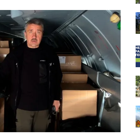
собор