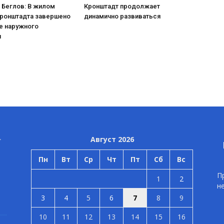
 Беглов: В жилом
Кронштадт продолжает
Кронштадта завершено
динамично развиваться
е наружного
я
Август 2026
Пн
Вт
Ср
Чт
Пт
Сб
Вс
П
1
2
н
3
4
5
6
7
8
9
10
11
12
13
14
15
16