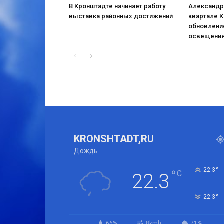
В Кронштадте начинает работу
Александр
выставка районных достижений
квартале 
обновлени
освещени
KRONSHTADT,RU
Дождь
°
22.3
°
C
22.3
°
22.3
66%
8kmh
71%