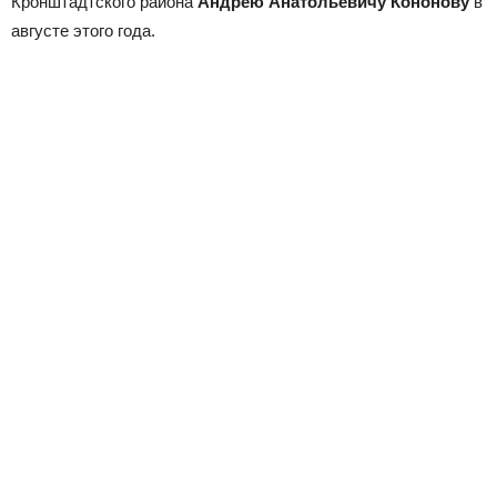
Кронштадтского района
Андрею Анатольевичу Кононову
в
августе этого года.