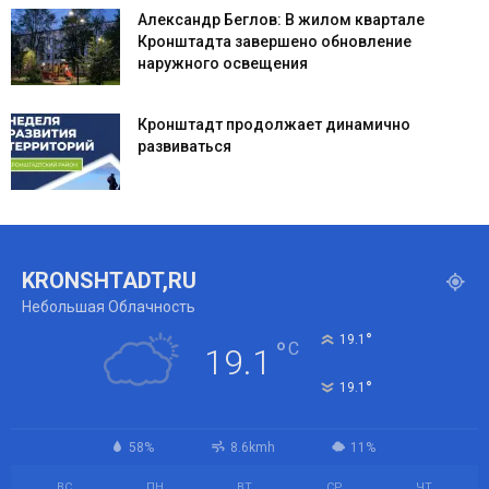
Александр Беглов: В жилом квартале
Кронштадта завершено обновление
наружного освещения
Кронштадт продолжает динамично
развиваться
KRONSHTADT,RU
Небольшая Облачность
°
19.1
°
C
19.1
°
19.1
58%
8.6kmh
11%
ВС
ПН
ВТ
СР
ЧТ