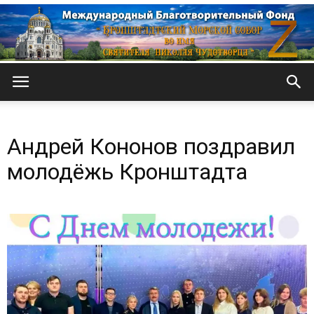
Кронштадтский
Андрей Кононов поздравил
Морской
молодёжь Кронштадта
собор