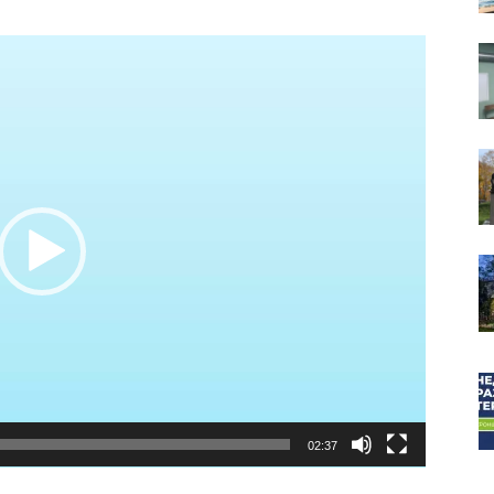
собор
02:37