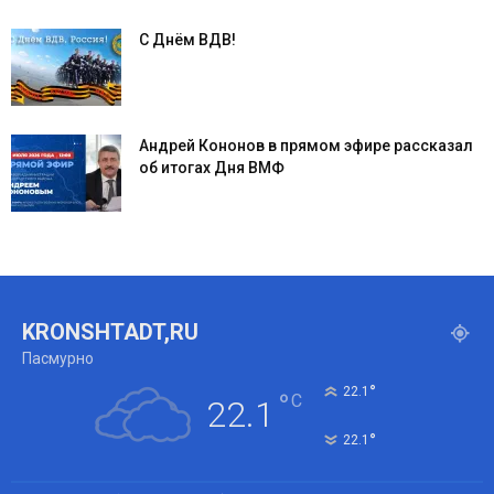
С Днём ВДВ!
Андрей Кононов в прямом эфире рассказал
об итогах Дня ВМФ
KRONSHTADT,RU
Пасмурно
°
22.1
°
C
22.1
°
22.1