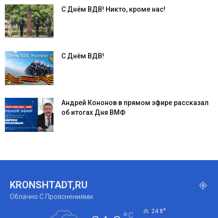
С Днём ВДВ! Никто, кроме нас!
С Днём ВДВ!
Андрей Кононов в прямом эфире рассказал
об итогах Дня ВМФ
KRONSHTADT,RU
Облачно С Прояснениями
°
24.8
°
C