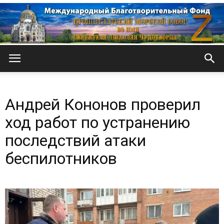
Кронштадтский
Андрей Кононов проверил
Морской
ход работ по устранению
последствий атаки
беспилотников
собор