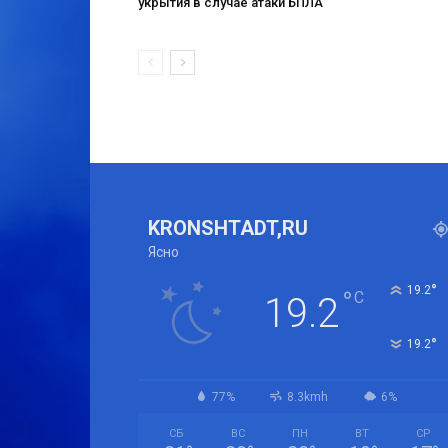
укрытия в случае атаки БПЛА
KRONSHTADT,RU
Ясно
°
19.2
°
C
19.2
°
19.2
77%
8.3kmh
6%
СБ
ВС
ПН
ВТ
СР