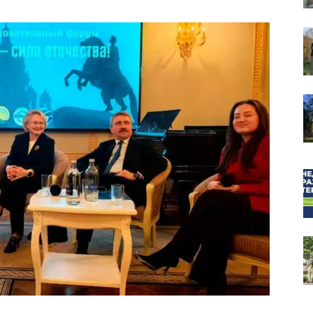
собор