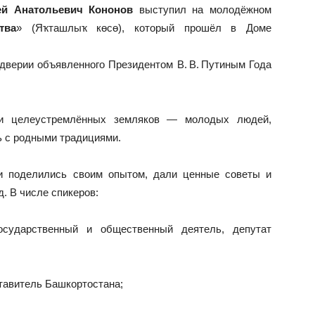
ей Анатольевич Кононов
выступил на молодёжном
тва
» (Яҡташлыҡ көсө), который прошёл в Доме
дверии объявленного Президентом В. В. Путиным Года
 и целеустремлённых земляков — молодых людей,
ь с родными традициями.
и поделились своим опытом, дали ценные советы и
. В числе спикеров:
ударственный и общественный деятель, депутат
авитель Башкортостана;