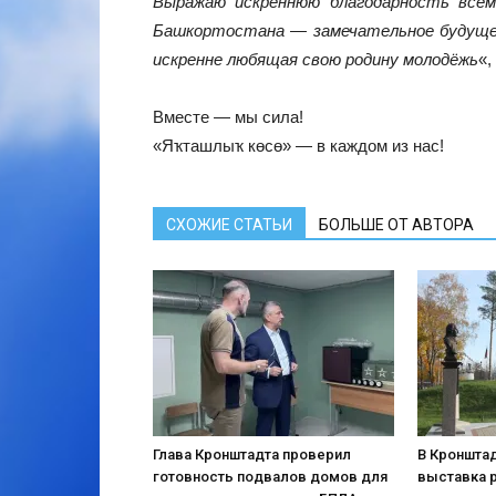
Выражаю искреннюю благодарность всем
Башкортостана — замечательное будущее
искренне любящая свою родину молодёжь
«,
Вместе — мы сила!
«Яҡташлыҡ көсө» — в каждом из нас!
СХОЖИЕ СТАТЬИ
БОЛЬШЕ ОТ АВТОРА
Глава Кронштадта проверил
В Кронштад
готовность подвалов домов для
выставка 