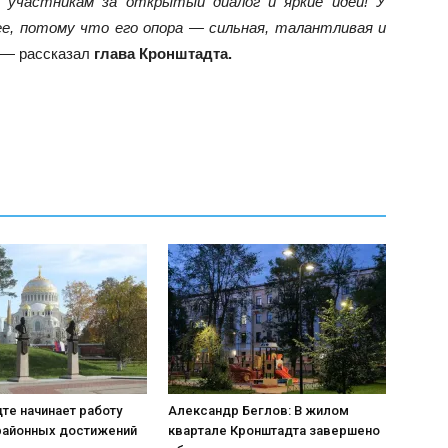
 участникам за открытый диалог и яркие идеи! У
, потому что его опора — сильная, талантливая и
 — рассказал
глава Кронштадта.
те начинает работу
Александр Беглов: В жилом
районных достижений
квартале Кронштадта завершено