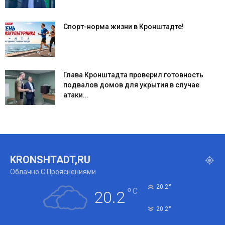
Спорт-норма жизни в Кронштадте!
Глава Кронштадта проверил готовность
подвалов домов для укрытия в случае
атаки...
KRONSHTADT,RU
Облачно С Прояснениями
°
20.2
°
C
20.2
°
20.2