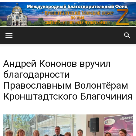
Кронштадтский
Андрей Кононов вручил
Морской
благодарности
Православным Волонтёрам
Кронштадтского Благочиния
собор