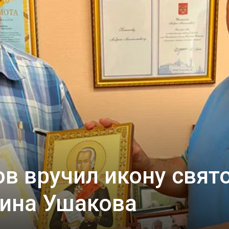
собор
в вручил икону свят
оина Ушакова