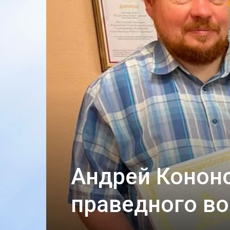
Андрей Кононо
праведного в