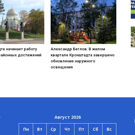
те начинает работу
Александр Беглов: В жилом
районных достижений
квартале Кронштадта завершено
обновление наружного
освещения
Август 2026
Пн
Вт
Ср
Чт
Пт
Сб
Вс