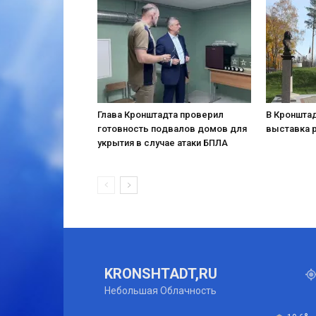
Глава Кронштадта проверил
В Кронштад
готовность подвалов домов для
выставка 
укрытия в случае атаки БПЛА
KRONSHTADT,RU
Небольшая Облачность