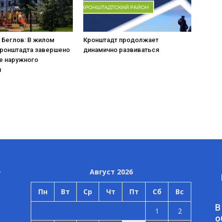
 Беглов: В жилом
Кронштадт продолжает
Кронштадта завершено
динамично развиваться
е наружного
я
Август 2026
Пн
Вт
Ср
Чт
Пт
Сб
Вс
В
1
2
о