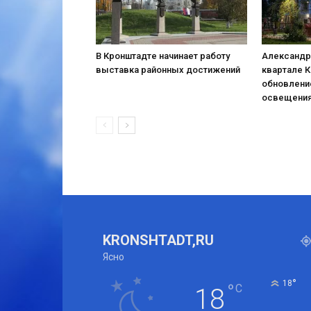
В Кронштадте начинает работу
Александр
выставка районных достижений
квартале 
обновлени
освещени
KRONSHTADT,RU
Ясно
°
18
°
C
18