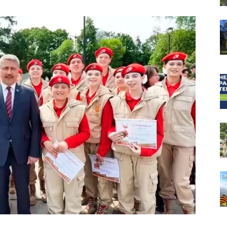
собор