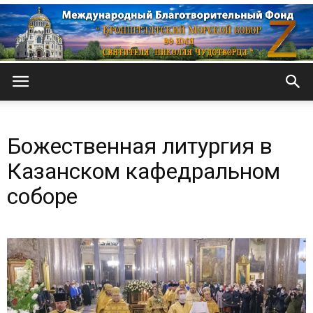
Кронштадтский
Божественная литургия в
Морской
Казанском кафедральном
соборе
собор