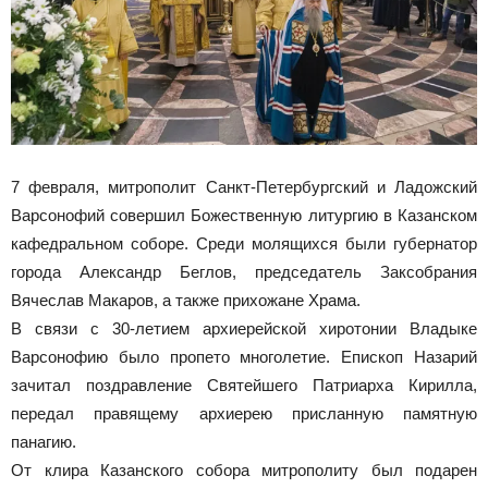
7 февраля, митрополит Санкт-Петербургский и Ладожский
Варсонофий совершил Божественную литургию в Казанском
кафедральном соборе. Среди молящихся были губернатор
города Александр Беглов, председатель Заксобрания
Вячеслав Макаров, а также прихожане Храма.
В связи с 30-летием архиерейской хиротонии Владыке
Варсонофию было пропето многолетие. Епископ Назарий
зачитал поздравление Святейшего Патриарха Кирилла,
передал правящему архиерею присланную памятную
панагию.
От клира Казанского собора митрополиту был подарен