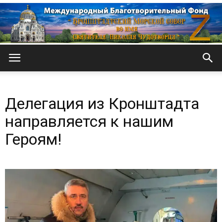
Кронштадтский
Делегация из Кронштадта
Морской
направляется к нашим
Героям!
собор